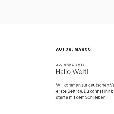
Zum
Inhalt
MBE-BART
springen
AUTOR:
MARCO
VERÖFFENTLICHT
20. MÄRZ 2017
AM
Hallo Welt!
Willkommen zur deutschen Ver
erste Beitrag. Du kannst ihn 
starte mit dem Schreiben!