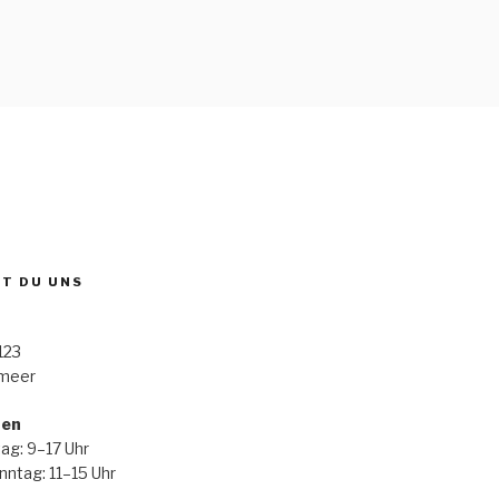
ST DU UNS
123
rmeer
ten
ag: 9–17 Uhr
ntag: 11–15 Uhr